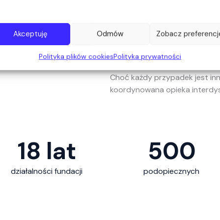
Rozszczep kręgosłupa (MMC) 
układu komorowego mózgu, któ
Akceptuję
Odmów
Zobacz preferencj
ciąży. Ujawniają się różnie – o
kręgów, przez przepuklinę op
Polityka plików cookies
Polityka prywatności
zmiany obejmujące rdzeń, jeg
Choć każdy przypadek jest inn
koordynowana opieka interdys
18
 lat
500
działalności fundacji
podopiecznych