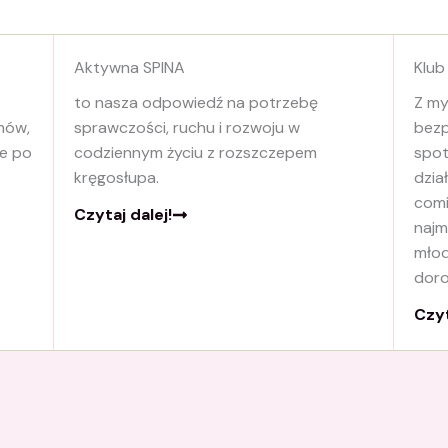
o
r
k
a
Aktywna SPINA
m
Klub
o
to nasza odpowiedź na potrzebę
Z my
mów,
sprawczości, ruchu i rozwoju w
bezp
re po
codziennym życiu z rozszczepem
spot
kręgosłupa.
dzia
comi
Czytaj dalej!
najm
młod
doro
Czyt