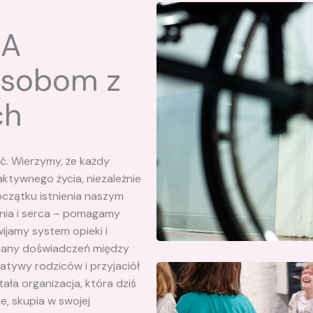
NA
osobom z
ch
ć. Wierzymy, że każdy
aktywnego życia, niezależnie
początku istnienia naszym
enia i serca – pomagamy
ijamy system opieki i
miany doświadczeń między
jatywy rodziców i przyjaciół
ła organizacja, która dziś
e, skupia w swojej