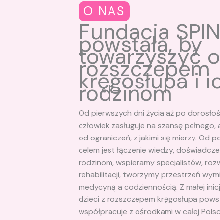
O NAS
Fundacja SPI
powstała, by
towarzyszyć 
rozszczepem
kręgosłupa i i
rodzinom
Od pierwszych dni życia aż po dorosłoś
człowiek zasługuje na szansę pełnego, 
od ograniczeń, z jakimi się mierzy. Od 
celem jest łączenie wiedzy, doświadcz
rodzinom, wspieramy specjalistów, rozw
rehabilitacji, tworzymy przestrzeń wy
medycyną a codziennością. Z małej inic
dzieci z rozszczepem kręgosłupa powsta
współpracuje z ośrodkami w całej Polsc