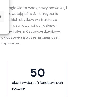
i wodogłowie to wady cewy nerwowej i
re powstają już w 3.–4. tygodniu
e
d niewielkich ubytków w strukturze
onowo-rdzeniową, aż po rozległe
o opony i płyn mózgowo-rdzeniowy.
y, kluczowe są wczesna diagnoza i
cyplinarna.
50
akcji i wydarzeń fundacyjnych
rocznie