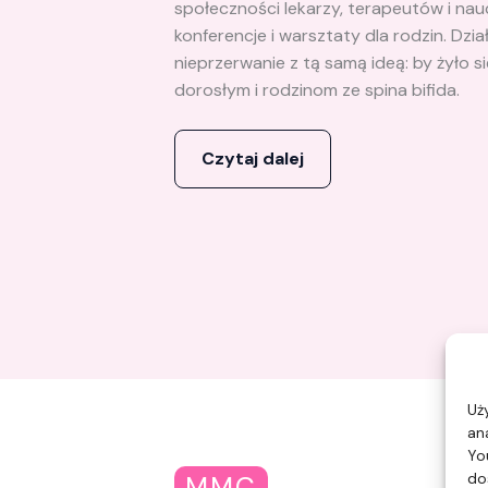
społeczności lekarzy, terapeutów i nauc
konferencje i warsztaty dla rodzin. Dz
nieprzerwanie z tą samą ideą: by żyło si
dorosłym i rodzinom ze spina bifida.
Czytaj dalej
Uż
an
Yo
do
MMC