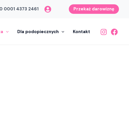
0 0001 4373 2461
Przekaż darowiznę
za
Dla podopiecznych
Kontakt
ała, by
om z