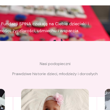
Fundacji SPINA czekają na Ciebie dzieciaki i
ości, życzliwości, uśmiechu i wsparcia.
Nasi podopieczni
Prawdziwe historie dzieci, młodzieży i dorosłych