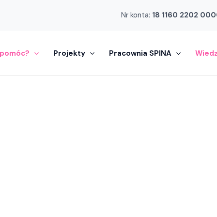
Nr konta:
18 1160 2202 000
 pomóc?
Projekty
Pracownia SPINA
Wied
ja SPINA powst
arzyszyć osob