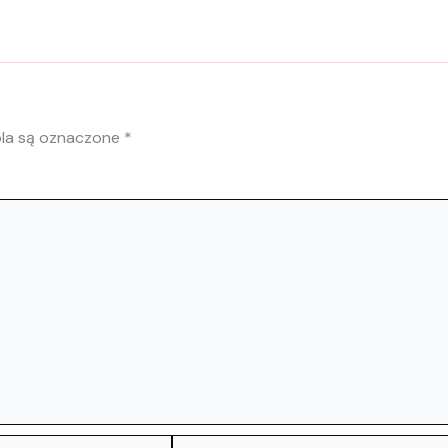
la są oznaczone
*
Witryna