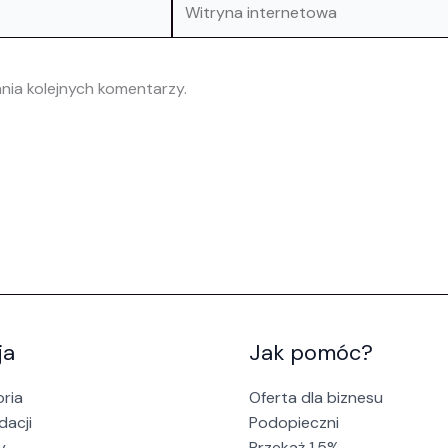
internetowa
nia kolejnych komentarzy.
ja
Jak pomóc?
oria
Oferta dla biznesu
dacji
Podopieczni
y
Przekaż 1,5%