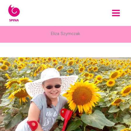
Przejdź
do
treści
Eliza Szymczak