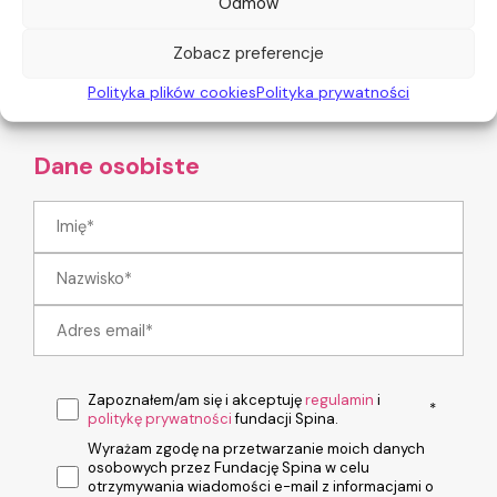
Odmów
10 zł
25 zł
50 zł
Zobacz preferencje
100 zł
250 zł
INNA
Polityka plików cookies
Polityka prywatności
Dane osobiste
Zapoznałem/am się i akceptuję
regulamin
i
*
politykę prywatności
fundacji Spina.
Wyrażam zgodę na przetwarzanie moich danych
osobowych przez Fundację Spina w celu
otrzymywania wiadomości e-mail z informacjami o