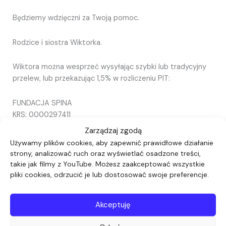
Będziemy wdzięczni za Twoją pomoc.
Rodzice i siostra Wiktorka.
Wiktora można wesprzeć wysyłając szybki lub tradycyjny
przelew, lub przekazując 1,5% w rozliczeniu PIT:
FUNDACJA SPINA
KRS: 0000297411
CEL SZCZEGÓŁOWY 1,5%: WIKTOR HAMERA
Zarządzaj zgodą
NUMER KONTA: 66 1160 2202 0000 0002 0985 7176
Używamy plików cookies, aby zapewnić prawidłowe działanie
TYTUŁEM: WIKTOR HAMERA
strony, analizować ruch oraz wyświetlać osadzone treści,
takie jak filmy z YouTube. Możesz zaakceptować wszystkie
pliki cookies, odrzucić je lub dostosować swoje preferencje.
Akceptuję
Wybierz kwotę