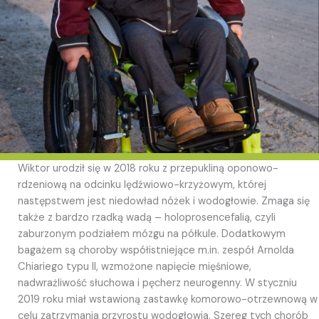
Wiktor urodził się w 2018 roku z przepukliną oponowo-
rdzeniową na odcinku lędźwiowo-krzyżowym, której
następstwem jest niedowład nóżek i wodogłowie. Zmaga się
także z bardzo rzadką wadą – holoprosencefalią, czyli
zaburzonym podziałem mózgu na półkule. Dodatkowym
bagażem są choroby współistniejące m.in. zespół Arnolda
Chiariego typu II, wzmożone napięcie mięśniowe,
nadwrażliwość słuchowa i pęcherz neurogenny. W styczniu
2019 roku miał wstawioną zastawkę komorowo-otrzewnową w
celu zatrzymania przyrostu wodogłowia. Szereg tych chorób