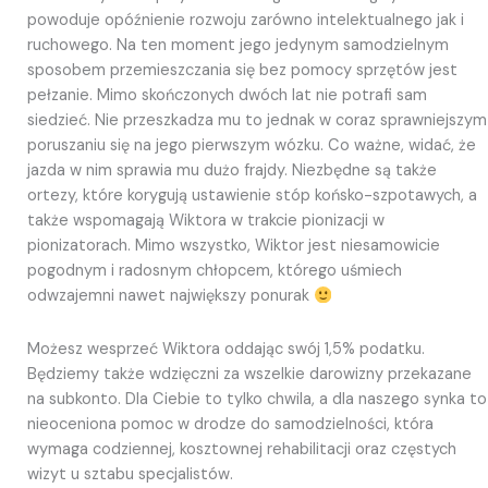
powoduje opóźnienie rozwoju zarówno intelektualnego jak i
ruchowego. Na ten moment jego jedynym samodzielnym
sposobem przemieszczania się bez pomocy sprzętów jest
pełzanie. Mimo skończonych dwóch lat nie potrafi sam
siedzieć. Nie przeszkadza mu to jednak w coraz sprawniejszym
poruszaniu się na jego pierwszym wózku. Co ważne, widać, że
jazda w nim sprawia mu dużo frajdy. Niezbędne są także
ortezy, które korygują ustawienie stóp końsko-szpotawych, a
także wspomagają Wiktora w trakcie pionizacji w
pionizatorach. Mimo wszystko, Wiktor jest niesamowicie
pogodnym i radosnym chłopcem, którego uśmiech
odwzajemni nawet największy ponurak
Możesz wesprzeć Wiktora oddając swój 1,5% podatku.
Będziemy także wdzięczni za wszelkie darowizny przekazane
na subkonto. Dla Ciebie to tylko chwila, a dla naszego synka to
nieoceniona pomoc w drodze do samodzielności, która
wymaga codziennej, kosztownej rehabilitacji oraz częstych
wizyt u sztabu specjalistów.